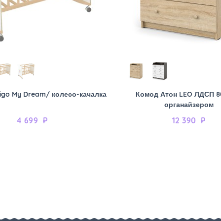
igo My Dream/ колесо-качалка
Комод Атон LEO ЛДСП 8
органайзером
4 699
₽
12 390
₽