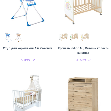
Стул для кормления Alis Лакомка
Кровать Indigo My Dream/ колесо-
качалка
3 099
₽
4 699
₽