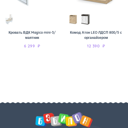
Кровать ВДК Magico mini-3/
Комод Атон LEO ЛДСП 800/5 с
маятник
органайзером
6 299
₽
12 390
₽