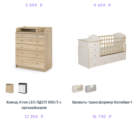
3 099
₽
4 699
₽
Комод Атон LEO ЛДСП 800/5 с
Кровать-трансформер Колибри-1
органайзером
12 390
₽
16 750
₽