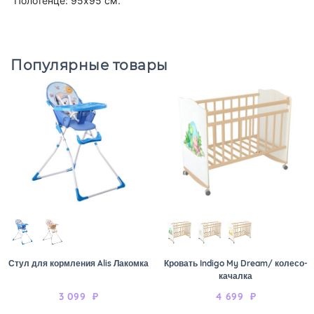
Полотенце: 95х95 см.
Популярные товары
Стул для кормления Alis Лакомка
Кровать Indigo My Dream/ колесо-
качалка
3 099
₽
4 699
₽