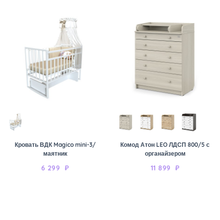
Кровать ВДК Magico mini-3/
Комод Атон LEO ЛДСП 800/5 с
маятник
органайзером
6 299
₽
11 899
₽