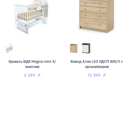
Кровать ВДК Magico mini-3/
Комод Атон LEO ЛДСП 800/5 с
маятник
органайзером
6 299
₽
12 390
₽