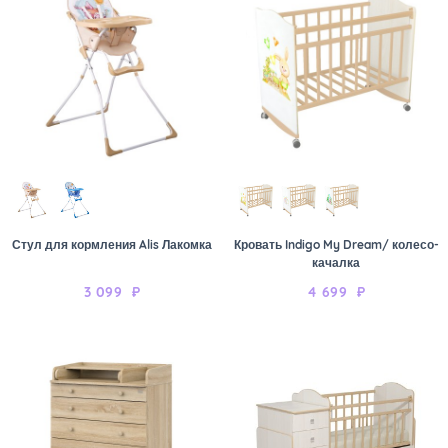
Стул для кормления Alis Лакомка
Кровать Indigo My Dream/ колесо-
качалка
3 099
₽
4 699
₽