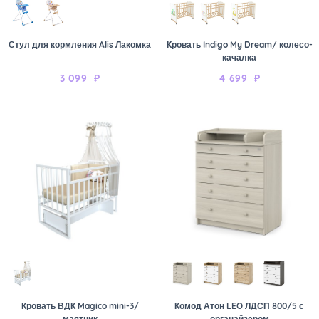
Стул для кормления Alis Лакомка
Кровать Indigo My Dream/ колесо-
качалка
3 099
₽
4 699
₽
Кровать ВДК Magico mini-3/
Комод Атон LEO ЛДСП 800/5 с
маятник
органайзером