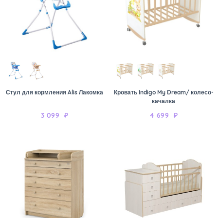
Стул для кормления Alis Лакомка
Кровать Indigo My Dream/ колесо-
качалка
3 099
₽
4 699
₽