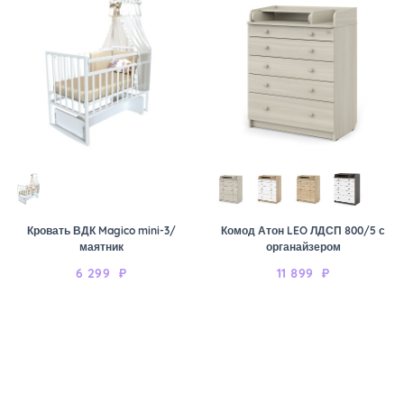
Кровать ВДК Magico mini-3/
Комод Атон LEO ЛДСП 800/5 с
маятник
органайзером
6 299
₽
11 899
₽