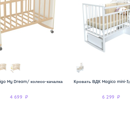
igo My Dream/ колесо-качалка
Кровать ВДК Magico mini-3
4 699
₽
6 299
₽