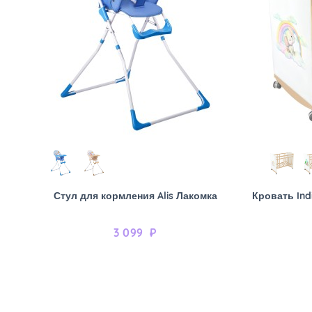
Стул для кормления Alis Лакомка
Кровать Ind
3 099
₽