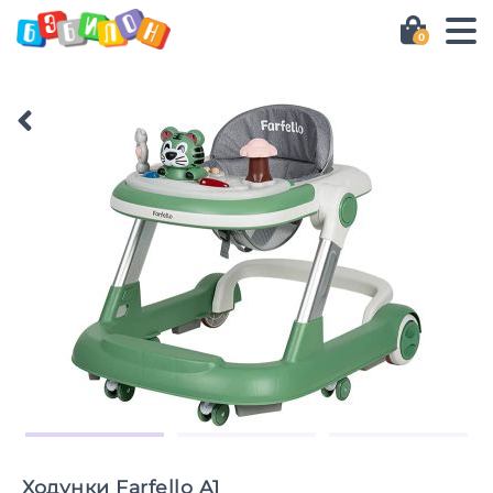
0
Ходунки Farfello A1