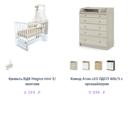
Кровать ВДК Magico mini-3/
Комод Атон LEO ЛДСП 800/5 с
маятник
органайзером
6 299
₽
11 899
₽