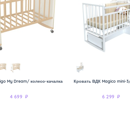
igo My Dream/ колесо-качалка
Кровать ВДК Magico mini-3
4 699
₽
6 299
₽