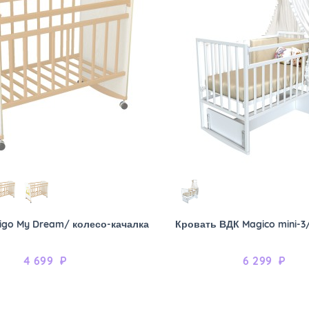
igo My Dream/ колесо-качалка
Кровать ВДК Magico mini-3
4 699
₽
6 299
₽