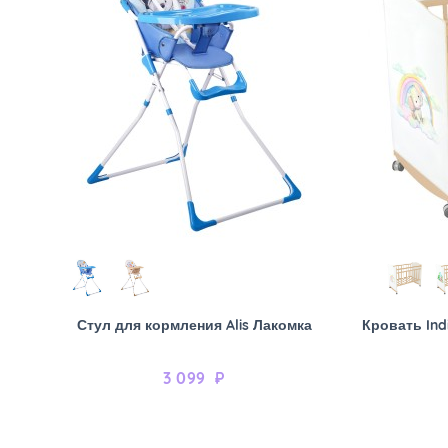
Стул для кормления Alis Лакомка
Кровать Ind
3 099
₽