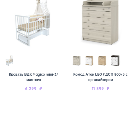
Кровать ВДК Magico mini-3/
Комод Атон LEO ЛДСП 800/5 с
маятник
органайзером
6 299
₽
11 899
₽