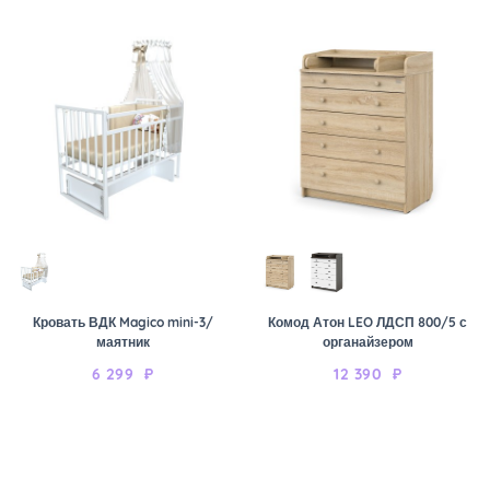
Кровать ВДК Magico mini-3/
Комод Атон LEO ЛДСП 800/5 с
маятник
органайзером
6 299
₽
12 390
₽