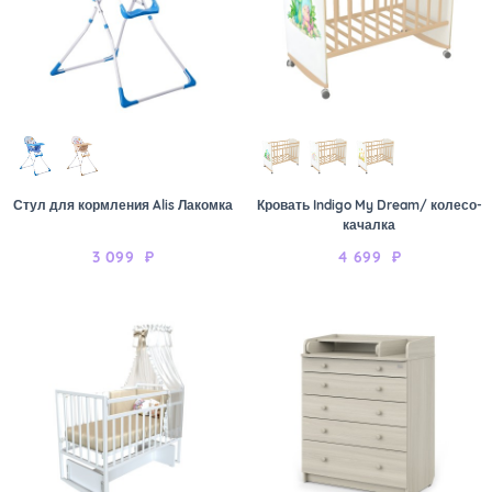
Стул для кормления Alis Лакомка
Кровать Indigo My Dream/ колесо-
качалка
3 099
₽
4 699
₽