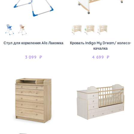
Стул для кормления Alis Лакомка
Кровать Indigo My Dream/ колесо-
качалка
3 099
₽
4 699
₽