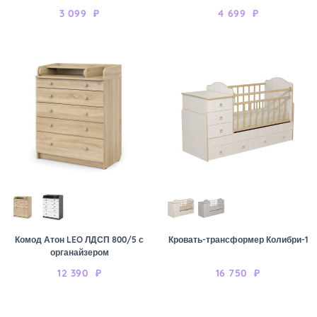
3 099
₽
4 699
₽
Комод Атон LEO ЛДСП 800/5 с
Кровать-трансформер Колибри-1
органайзером
12 390
₽
16 750
₽