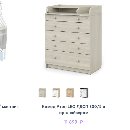
/ маятник
Комод Атон LEO ЛДСП 800/5 с
органайзером
11 899
₽