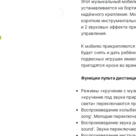
Этот музыкальный мобиль
устанавливается на борт
надёжного крепления. Мо
короткие инструментальн
и 2 звуковых эффекта пр
управления.
К мобилю прикрепляются
будет снять и дать ребёнк
подвесных игрушек имеют
пригодятся крохе во врем
Функции пульта дистанци
Режимы «кручение с музы
«кручение под звуки при
света» переключаются пр
Воспроизведение колыбел
song’. Мелодии переклю
Воспроизведение звука д
sound’. Звуки переключ
Воспроизведение инстру