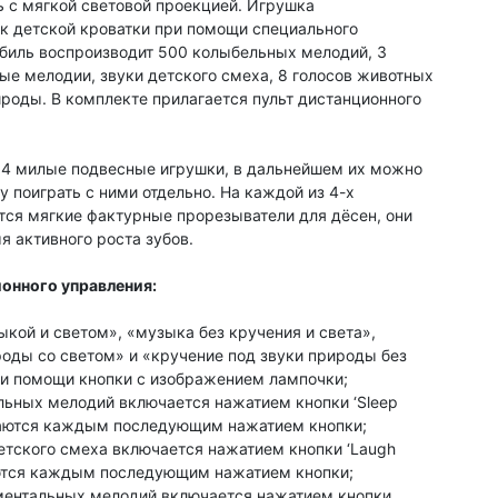
 с мягкой световой проекцией. Игрушка
ик детской кроватки при помощи специального
биль воспроизводит 500 колыбельных мелодий, 3
ые мелодии, звуки детского смеха, 8 голосов животных
ироды. В комплекте прилагается пульт дистанционного
 4 милые подвесные игрушки, в дальнейшем их можно
у поиграть с ними отдельно. На каждой из 4-х
ся мягкие фактурные прорезыватели для дёсен, они
я активного роста зубов.
онного управления:
кой и светом», «музыка без кручения и света»,
роды со светом» и «кручение под звуки природы без
и помощи кнопки с изображением лампочки;
ьных мелодий включается нажатием кнопки ‘Sleep
чаются каждым последующим нажатием кнопки;
етского смеха включается нажатием кнопки ‘Laugh
аются каждым последующим нажатием кнопки;
ментальных мелодий включается нажатием кнопки