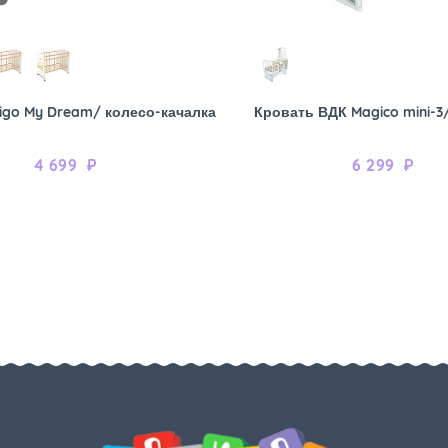
igo My Dream/ колесо-качалка
Кровать ВДК Magico mini-3
4 699
₽
6 299
₽