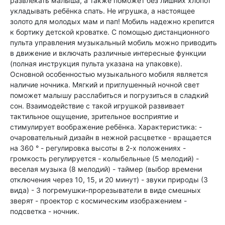
развлекать малыша, а также поможет без лишних хлопот
укладывать ребёнка спать. Не игрушка, а настоящее
золото для молодых мам и пап! Мобиль надежно крепится
к бортику детской кроватке. С помощью дистанционного
пульта управления музыкальный мобиль можно приводить
в движение и включать различные интересные функции
(полная инструкция пульта указана на упаковке).
Основной особенностью музыкального мобиля является
наличие ночника. Мягкий и приглушенный ночной свет
поможет малышу расслабиться и погрузиться в сладкий
сон. Взаимодействие с такой игрушкой развивает
тактильное ощущение, зрительное восприятие и
стимулирует воображение ребёнка. Характеристика: -
очаровательный дизайн в нежной расцветке - вращается
на 360 ° - регулировка высоты в 2-х положениях -
громкость регулируется - колыбельные (5 мелодий) -
веселая музыка (8 мелодий) - таймер (выбор времени
отключения через 10, 15, и 20 минут) - звуки природы (3
вида) - 3 погремушки-прорезыватели в виде смешных
зверят - проектор с космическим изображением -
подсветка - ночник.