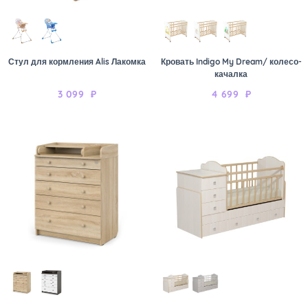
Стул для кормления Alis Лакомка
Кровать Indigo My Dream/ колесо-
качалка
3 099
₽
4 699
₽