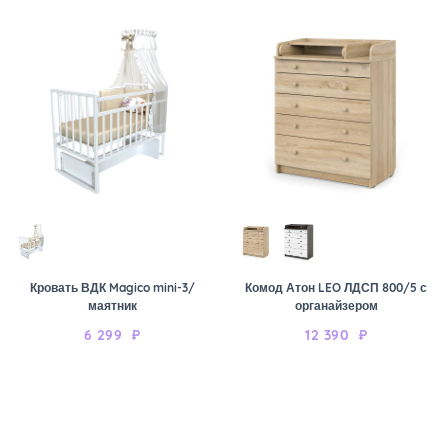
Кровать ВДК Magico mini-3/
Комод Атон LEO ЛДСП 800/5 с
маятник
органайзером
6 299
₽
12 390
₽