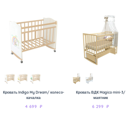
Кровать Indigo My Dream/ колесо-
Кровать ВДК Magico mini-3/
качалка
маятник
4 699
₽
6 299
₽