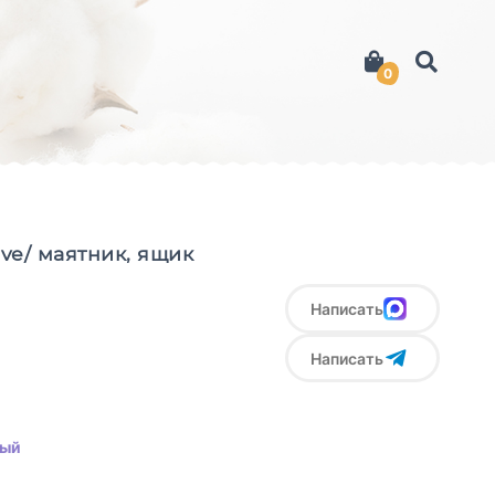
0
ove/ маятник, ящик
Написать
Написать
лый