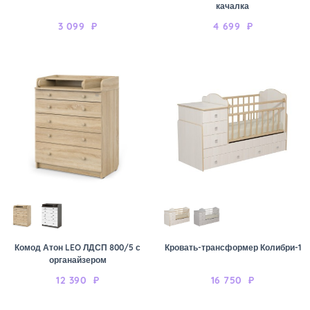
качалка
3 099
₽
4 699
₽
Комод Атон LEO ЛДСП 800/5 с
Кровать-трансформер Колибри-1
органайзером
12 390
₽
16 750
₽