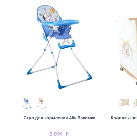
Стул для кормления Alis Лакомка
Кровать Ind
3 099
₽