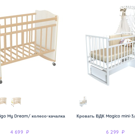
igo My Dream/ колесо-качалка
Кровать ВДК Magico mini-3
4 699
₽
6 299
₽