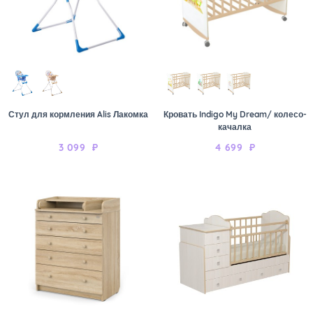
Стул для кормления Alis Лакомка
Кровать Indigo My Dream/ колесо-
качалка
3 099
₽
4 699
₽