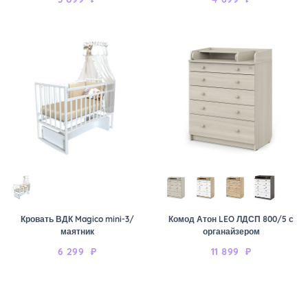
Кровать ВДК Magico mini-3/
Комод Атон LEO ЛДСП 800/5 с
маятник
органайзером
6 299
₽
11 899
₽