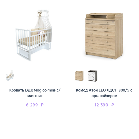
Кровать ВДК Magico mini-3/
Комод Атон LEO ЛДСП 800/5 с
маятник
органайзером
6 299
₽
12 390
₽