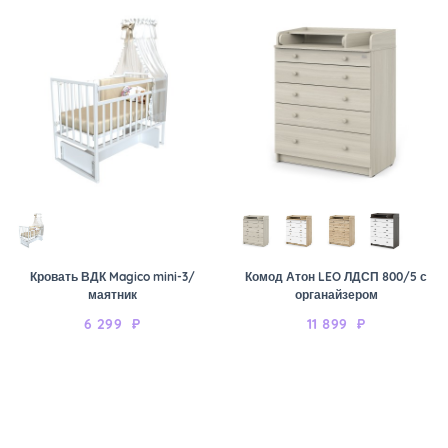
Кровать ВДК Magico mini-3/
Комод Атон LEO ЛДСП 800/5 с
маятник
органайзером
6 299
₽
11 899
₽