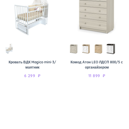
Кровать ВДК Magico mini-3/
Комод Атон LEO ЛДСП 800/5 с
маятник
органайзером
6 299
₽
11 899
₽