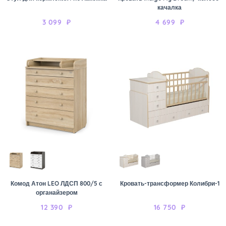
качалка
3 099
₽
4 699
₽
Комод Атон LEO ЛДСП 800/5 с
Кровать-трансформер Колибри-1
органайзером
12 390
₽
16 750
₽