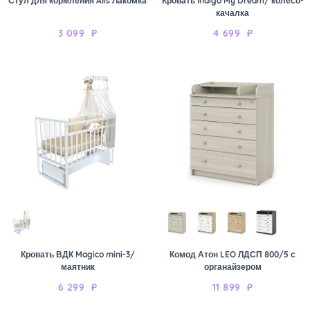
Стул для кормления Alis Лакомка
Кровать Indigo My Dream/ колесо-
качалка
3 099
₽
4 699
₽
Кровать ВДК Magico mini-3/
Комод Атон LEO ЛДСП 800/5 с
маятник
органайзером
6 299
₽
11 899
₽