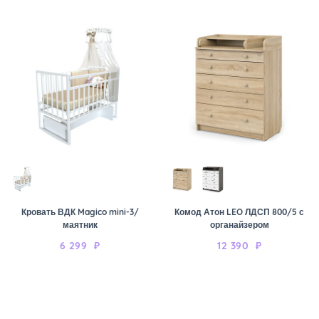
Кровать ВДК Magico mini-3/
Комод Атон LEO ЛДСП 800/5 с
маятник
органайзером
6 299
₽
12 390
₽