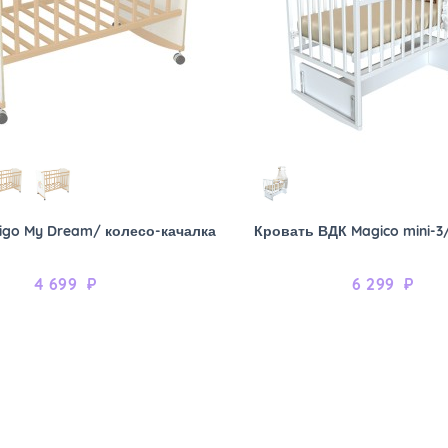
igo My Dream/ колесо-качалка
Кровать ВДК Magico mini-3
4 699
₽
6 299
₽