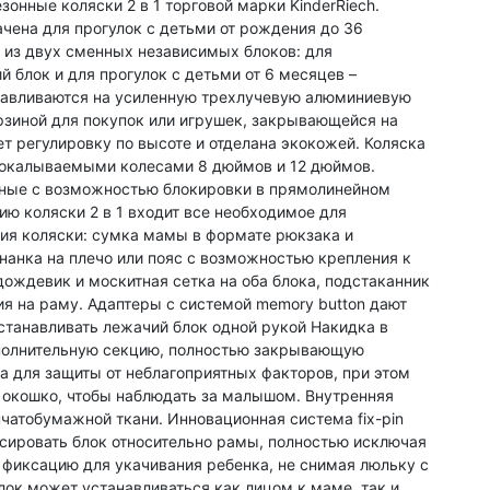
зонные коляски 2 в 1 торговой марки KinderRiech.
чена для прогулок с детьми от рождения до 36
т из двух сменных независимых блоков: для
 блок и для прогулок с детьми от 6 месяцев –
навливаются на усиленную трехлучевую алюминиевую
рзиной для покупок или игрушек, закрывающейся на
т регулировку по высоте и отделана экокожей. Коляска
окалываемыми колесами 8 дюймов и 12 дюймов.
тные с возможностью блокировки в прямолинейном
ю коляски 2 в 1 входит все необходимое для
ия коляски: сумка мамы в формате рюкзака и
нанка на плечо или пояс с возможностью крепления к
ождевик и москитная сетка на оба блока, подстаканник
я на раму. Адаптеры с системой memory button дают
станавливать лежачий блок одной рукой Накидка в
полнительную секцию, полностью закрывающую
 для защиты от неблагоприятных факторов, при этом
 окошко, чтобы наблюдать за малышом. Внутренняя
чатобумажной ткани. Инновационная система fix-pin
сировать блок относительно рамы, полностью исключая
ь фиксацию для укачивания ребенка, не снимая люльку с
лок может устанавливаться как лицом к маме, так и