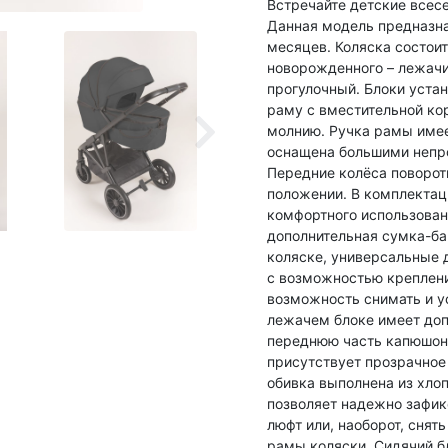
Встречайте детские всесе
Данная модель предназна
месяцев. Коляска состои
новорожденного – лежачий
прогулочный. Блоки уста
раму с вместительной ко
молнию. Ручка рамы имее
оснащена большими непр
Передние колёса поворо
положении. В комплектаци
комфортного использован
дополнительная сумка-ба
коляске, универсальные д
с возможностью креплени
возможность снимать и у
лежачем блоке имеет до
переднюю часть капюшона
присутствует прозрачное
обивка выполнена из хлоп
позволяет надежно зафик
люфт или, наоборот, снят
рамы коляски. Сидячий б