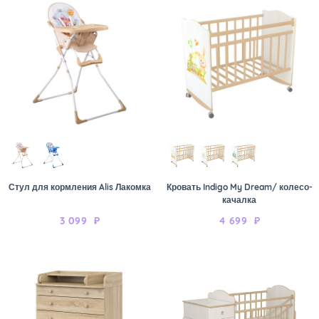
Стул для кормления Alis Лакомка
Кровать Indigo My Dream/ колесо-
качалка
3 099
₽
4 699
₽