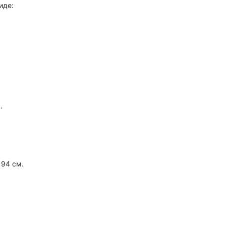
иде:
.
 94 см.