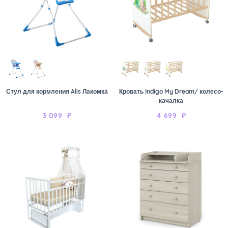
Стул для кормления Alis Лакомка
Кровать Indigo My Dream/ колесо-
качалка
3 099
₽
4 699
₽