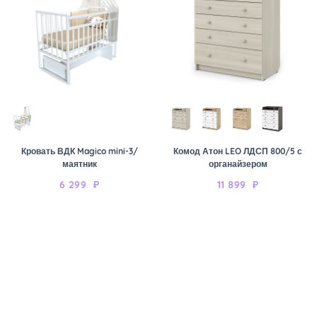
Кровать ВДК Magico mini-3/
Комод Атон LEO ЛДСП 800/5 с
маятник
органайзером
6 299
₽
11 899
₽