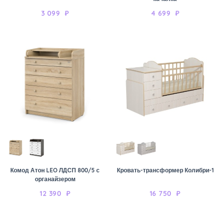
3 099
₽
4 699
₽
Комод Атон LEO ЛДСП 800/5 с
Кровать-трансформер Колибри-1
органайзером
12 390
₽
16 750
₽