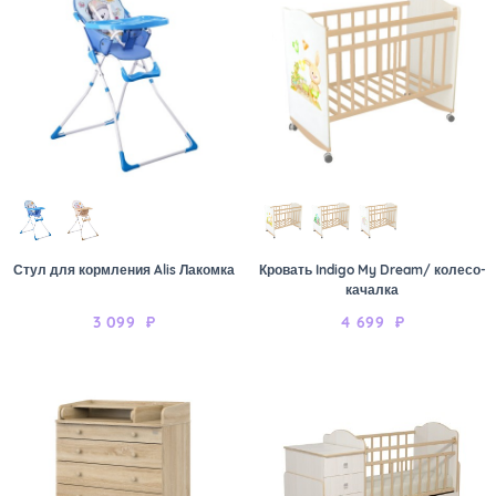
Стул для кормления Alis Лакомка
Кровать Indigo My Dream/ колесо-
качалка
3 099
₽
4 699
₽