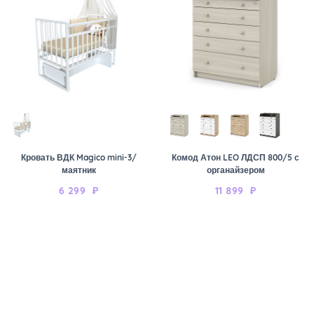
Кровать ВДК Magico mini-3/
Комод Атон LEO ЛДСП 800/5 с
маятник
органайзером
6 299
₽
11 899
₽